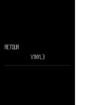
retour
v1nyl3